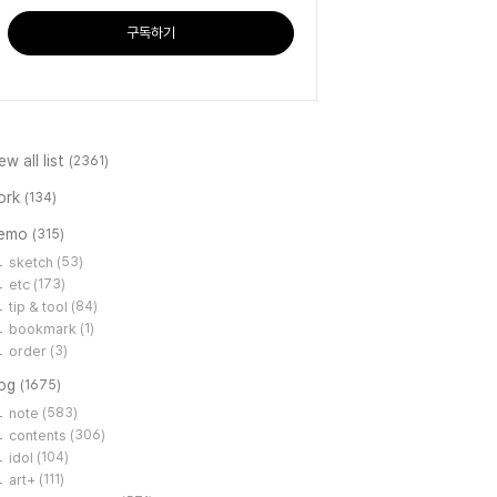
구독하기
ew all list
(2361)
ork
(134)
emo
(315)
sketch
(53)
etc
(173)
tip & tool
(84)
bookmark
(1)
order
(3)
log
(1675)
note
(583)
contents
(306)
idol
(104)
art+
(111)