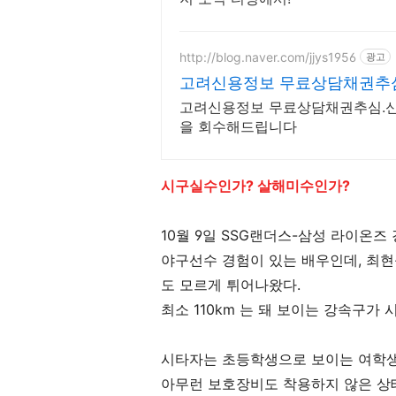
http://blog.naver.com/jjys1956
광고
고려신용정보 무료상담채권추심
업체!
고려신용정보 무료상담채권추심.
을 회수해드립니다
시구실수인가? 살해미수인가?
10월 9일 SSG랜더스-삼성 라이온즈
야구선수 경험이 있는 배우인데, 최현욱
도 모르게 튀어나왔다.
최소 110km 는 돼 보이는 강속구가
시타자는 초등학생으로 보이는 여학
아무런 보호장비도 착용하지 않은 상