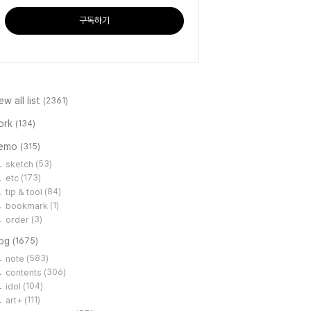
구독하기
ew all list
(2361)
ork
(134)
emo
(315)
sketch
(53)
etc
(173)
tip & tool
(84)
bookmark
(1)
order
(3)
log
(1675)
note
(583)
contents
(306)
idol
(104)
art+
(111)