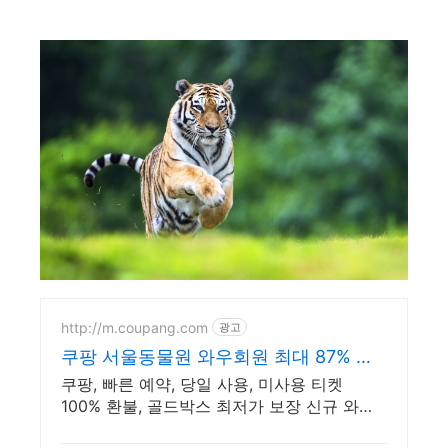
http://m.coupang.com
광고
쿠팡 서울동물원 와우회원 최대 87% 할
인
쿠팡, 빠른 예약, 당일 사용, 미사용 티켓
100% 환불, 골드박스 최저가 보장 신규 와우
회원 최대 2만3천원 쿠폰팩+5% 추가적립 혜