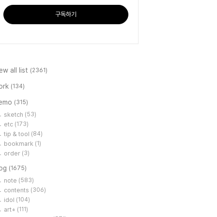
구독하기
ew all list
(2361)
ork
(134)
emo
(315)
sketch
(53)
etc
(173)
tip & tool
(84)
bookmark
(1)
order
(3)
log
(1675)
note
(583)
contents
(306)
idol
(104)
art+
(111)