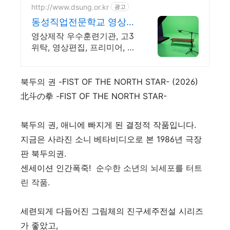
http://www.dsung.or.kr
광고
동성직업전문학교 영상제
작 최신 AI활용 기능 습득
영상제작 우수훈련기관, 고3
위탁, 영상편집, 프리미어, 에
펙, 포토샵, AI활용 'AI 기획과
편집까지' 초보자도 쉽게 배
우는 영상, 기업이 원하는 실
북두의 권 -FIST OF THE NORTH STAR- (2026)
무능력 완성
北斗の拳 -FIST OF THE NORTH STAR-
북두의 권, 애니에 빠지게 된 결정적 작품입니다.
지금은 사라진 소니 베타비디오로 본 1986년 극장
판 북두의권.
센세이션 인간폭죽!
순수한 소년의 뇌세포를 터트
린 작품.
세련되게 다듬어진 그림체의 진구세주전설 시리즈
가 좋았고,