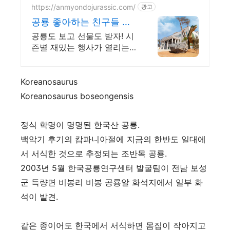
https://anmyondojurassic.com/
광고
공룡 좋아하는 친구들 모
여라
공룡도 보고 선물도 받자! 시
즌별 재밌는 행사가 열리는
즐거운 자연사공룡박물관
Koreanosaurus
Koreanosaurus boseongensis
정식 학명이 명명된 한국산 공룡.
백악기 후기의 캄파니아절에 지금의 한반도 일대에
서 서식한 것으로 추정되는 조반목 공룡.
2003년 5월 한국공룡연구센터 발굴팀이 전남 보성
군 득량면 비봉리 비봉 공룡알 화석지에서 일부 화
석이 발견.
같은 종이어도 한국에서 서식하면 몸집이 작아지고