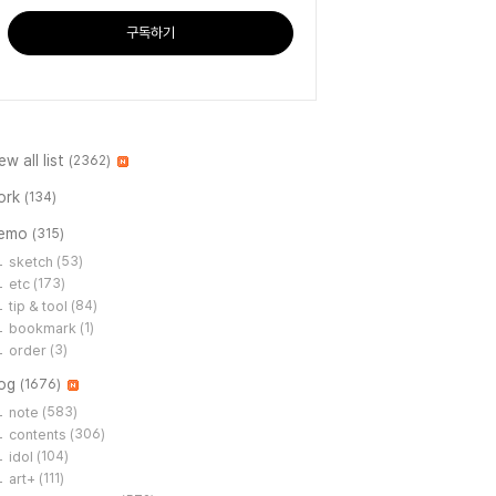
구독하기
ew all list
(2362)
ork
(134)
emo
(315)
sketch
(53)
etc
(173)
tip & tool
(84)
bookmark
(1)
order
(3)
log
(1676)
note
(583)
contents
(306)
idol
(104)
art+
(111)