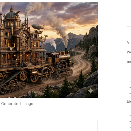
Vi
w
m
b
_Generated_Image