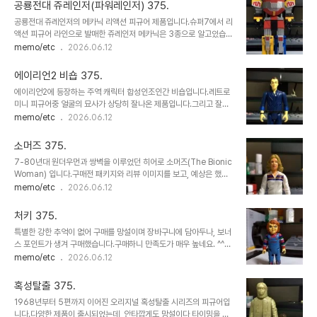
밀과 그들의 정체가 밝혀지는.A급 소재를 다룬 B급 영화로 분류되지
공룡전대 쥬레인저(파워레인저) 375.
만, 지금까지도 다양한 권력층을 비판하는 패러디 소재로 사용됩니다.
공룡전대 쥬레인저의 메카닉 리액션 피규어 제품입니다.슈퍼7에서 리
피규어는 선글라스를 쓰고 세상의 진실을 보게 되었을때 마주한 그들
액션 피규어 라인으로 발매한 쥬레인저 메카닉은 3종으로 알고있습니
의 실체입니다.
다.대수신, 드래곤시저, 강룡신.일반적 3.75인치 리액션 피규어 라인
memo/etc
2026.06.12
으로 발매되었지만, 크기가 크고 속이 꽉차 묵직합니다.합체 안됩니다,
변신 안됩니다. 화려한 포징 안됩니다. 그래도 스테츄는 아닙니다.^^그
에이리언2 비숍 375.
래도 보다 원작의 이미지가 제대로 반영된 매력이 있습니다.* 대수신
에이리언2에 등장하는 주역 캐릭터 합성인조인간 비숍입니다.레트로
엔 맘모스 방패와 공룡검이 포함되나, 사진상엔 없습니다.
미니 피규어중 얼굴의 묘사가 상당히 잘나온 제품입니다.그리고 잘생
겼습니다.^^이 제품은 리액션 피규어에 흔히 없는 기믹이 한가지 있습
memo/etc
2026.06.12
니다.후반부에 반토막 나버린 잔혹한 데미지를 재현하였습니다.
소머즈 375.
7-80년대 원더우먼과 쌍벽을 이루었던 히어로 소머즈(The Bionic
Woman) 입니다.구매전 패키지와 리뷰 이미지를 보고, 예상은 했지
만 실물을 받고 빵터졌습니다."이거 너무한거 아니냐고!!!!"정말 지나
memo/etc
2026.06.12
치게 구수하네요.^^개인적으로 이런 지나친 레트로함(구수함)을 좋아
하기에 대만족입니다.참고로, 소머즈역의 배우 린지 와그너는 나름 시
처키 375.
대의 아이콘일만큼 미인입니다.
특별한 강한 추억이 없어 구매를 망설이며 장바구니에 담아두나, 보너
스 포인트가 생겨 구매했습니다.구매하니 만족도가 매우 높네요. ^^작
은 녀석이 얼마나 흉악한지 너무 귀엽습니다.슈퍼7 처키는 순한맛과
memo/etc
2026.06.12
매운맛 두가지 버전으로 출시되었는데, 매운맛을 잘 선택한 것 같습니
다.밤에 장식장안에서 날뛸까 염려되지만 장식장안에 처키정도는 가
혹성탈출 375.
볍게 제압할 괴물들이 함께 있어 염려는 안됩니다.
1968년부터 5편까지 이어진 오리지널 혹성탈출 시리즈의 피규어입
니다.다양한 제품이 출시되었는데, 안타깝게도 망설이다 타이밍을 놓