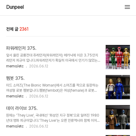
Dunpeel
전체 글
2361
파워레인저 375.
앞서 올린 공룡전대 쥬레인저(파워레인저) 메카닉에 이은 3.75인치
레인저 피규어 입니다.파워레인저가 확실히 미국에서 인기가 많았는
지 악역까지 꾸준히(성실히) 발매해주네요.메카만 수집하고 레인저 수
memo/etc
2026.06.12
집계획은 없었는데, 어쩌다 구매한 레드가 외로이 있는게 안타까워 전
대원을 구매했습니다.구매하여 놓고 보니... 구매하길 잘했다고 스스로
펨봇 375.
를 칭찬^^촌스럽지만 강렬한 원색의 쫄쫄이 군단의 레트로한 매력이
미드 소머즈(The Bionic Woman)에서 소머즈를 적으로 등장하는
너무 좋네요.
여성형 로봇 펨봇입니다.펨봇(fembot)은 여성(female)과 로봇
(robot)의 합성어.화려한 미녀들의 가면이 벗겨지며 로봇의 얼굴이
memo/etc
2026.06.12
드러나는 장면은 당시 공포스러운 충격이었습니다.로봇 얼굴의 재현
과 1970년대 패션스타일이 제대로 반영된 것이 매력적입니다.
데이 라이브 375.
원제는 'They Live', 국내에선 '화성인 지구 정복'으로 알려진 1980
년대 영화 피규어입니다.'They Live'는 오랜 인류역사와 함께 이어져
온 지배구조와 계급의 비밀을 군더더기 없는 B급 연출과 감성으로 표
memo/etc
2026.06.12
현한 작품입니다.특수한 선글라스를 쓰는 순간, 보이지 않던 세계의 비