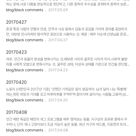
하는 문제.서로 다름을 본능적으로 판단하고, 다른 종족의 우수성을 경계하여 종족의 보존을
위해 타 종족을 차별 하는 것.외계인(경계해야 할 새로운 지적 생명체)의 침공과 함께 인류라
blog/black comments
2017.05.09
는 이름으로 통합될때 일시적으로 사라지는 것. 지식배움을 통해 얻는 것 지혜경험을 통해
얻는 것
20170427
존경 특정 사람의 언행과 인생, 인격과 사상 등에서 감동과 공감을 가지며 경의를 표현하지
만, 대부분 인사치레의 형식적인 표현으로 사용하는 것. 예문 : 배우 이순재 선생님을 존경한
다고 말하는 배우는 많지만, 화려함이 아닌 성실함을 우선시 하는 그의 연기 인생을 진심으
blog/black comments
2017.04.27
로 추구하는 배우는 드물다.
20170423
여유. 인간과 동물의 본성을 변화시키는 것.배부른 사자와 굶주린 사자의 차이.사회적 불량
자를 사회적 모범으로 변화시키는 것. 굶주린 상태, 미성숙 상태를 기준으로 인간을 판단할
때, 대상의 본질에 가까운 근본적 실체를 발견 할 수 있음.
blog/black comments
2017.04.23
20170420
노동자 (대한민국 2017년 기준) '언젠간 기적같은 일이 생길꺼야. 남과 달라 나는 특별해'
라는,헛된 희망과 기대를 갖고 하루하루를 꾸역꾸역 참아가며 살아가는 사람들.고용주(상위
계층)의 에너지원. 소도구 서민 은행에서 돈을 빌려 매달 이자를 갚으며 평생을 살아가는 사
blog/black comments
2017.04.20
람들. * 유사어 : 소작농[小作農] 양반에게 땅을 빌려 경작을 하고, 그 곳에서 나온 곡물을
땅의 주인에게 받치며 평생을 살아가는 사람.
20170408
인간 매번 똑같은 패턴의 개그 프로그램을 매주 챙겨보는 동물. 지구상의 포유류 중에서 우
수하나, 단지 개나 고양이보다 조금 지능이 높은 동물. 화산 지구의 여드름, 지표면의 트러블
로 발생하는 염증성 질환. 이에 따른 후유증으로 오목한 흉터 또는 확대된 흉터를 남기기도
blog/black comments
2017.04.08
한다