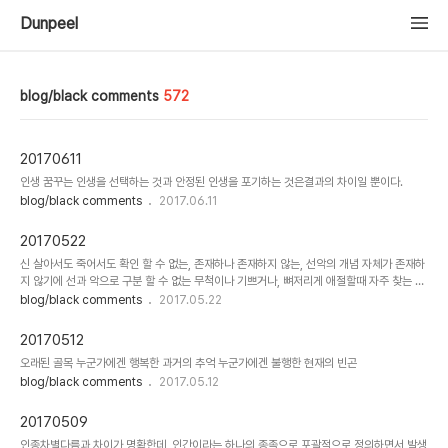
Dunpeel
blog/black comments
572
20170611
인생 꿈꾸는 인생을 선택하는 것과 안정된 인생을 포기하는 것은결과의 차이일 뿐이다.
blog/black comments
2017.06.11
20170522
신 살아서도 죽어서도 확인 할 수 없는, 존재하나 존재하지 않는, 선악의 개념 자체가 존재하
지 않기에 선과 악으로 구분 할 수 없는 무척이나 기쁘거나, 뼈저리게 애절할때 자주 찾는 알
수 없는 모든 의문의 답으로 대신되는
blog/black comments
2017.05.22
20170512
오래된 골목 누군가에겐 행복한 과거의 추억 누군가에겐 불행한 현재의 빈곤
blog/black comments
2017.05.12
20170509
인종차별다름과 차이가 명확한데, 인간이라는 하나의 종족으로 포괄적으로 정의하면서 발생