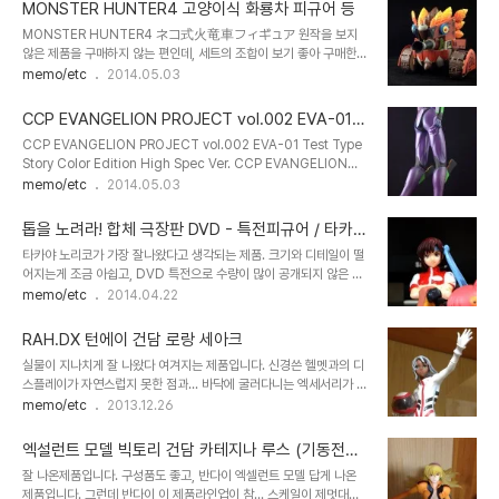
MONSTER HUNTER4 고양이식 화룡차 피규어 등
MONSTER HUNTER4 ネコ式火竜車フィギュア 원작을 보지
않은 제품을 구매하지 않는 편인데, 세트의 조합이 보기 좋아 구매한
제품입니다. 몬스터 헌터4 게임에 등장하는 캐릭터인 것 같네요. 제품
memo/etc
2014.05.03
에 대한 정보를 알아본 바, 제일복권 경품으로 출시된 제품인 것 같습
니다. 화룡차와 고양이 피규어 2개가 세트, 그외에는 카드 스탠드 피규
CCP EVANGELION PROJECT vol.002 EVA-01
어들 입니다. 가장 안타까운 점은, 전 세트를 구매하지 못했다는 점이
Test Type Story Color Edition High Spec Ver.
CCP EVANGELION PROJECT vol.002 EVA-01 Test Type
네요. 피규어등의 완제품은 잘 구매하지 않는 편인데, 간만에 마음에
Story Color Edition High Spec Ver. CCP EVANGELION
드는 것을 발견한 것 같습니다.
PROJECT vol.002 에반게리온 초호기 극중칼라판 하이스펙 Ver
memo/etc
2014.05.03
CCP 에반게리온 최상위 버전인 하이스펙 버전입니다.헤드의 눈부분
에 약간의 틈이 있어 개수라 말할 수준도 아닌 간단 작업하였습니다.
톱을 노려라! 합체 극장판 DVD - 특전피규어 / 타카야
에반게리온 2.0 프로포션을 기초로 제작되었고, 개인적으로 초호기
노리코 & 노노
타카야 노리코가 가장 잘나왔다고 생각되는 제품. 크기와 디테일이 떨
스테츄중에서 가장 완벽하다 생각합니다.크기는 대략 베이스포함
어지는게 조금 아쉽고, DVD 특전으로 수량이 많이 공개되지 않은 것
35~36cm 정도로 존재감도 상당하고요. 기믹- 엔트리플러그 매입
이 아쉬운 제품입니다. 또한 합체극장판이라는 이유로 들어간 노노가
memo/etc
2014.04.22
위치에 수은전지가 들어가고, 푸쉬 방식의 스위치로 눈에 불이 들어옵
좀... 아쉽습니다. 타카야노리코와 노노를 연결시켜준 제품이라는 게
니다.- 베이스에는 BGM을 위한 스피커가 매입되어 있습니다.- 초호
의미는 있지만, 웬지 노노가 타카야 노리코를 가리고 있는 것 같은 느
기..
RAH.DX 턴에이 건담 로랑 세아크
낌이에요. 물론 분리는 되지만, 분리된 후에 뭔가 어정쩡한 구도는...
실물이 지나치게 잘 나왔다 여겨지는 제품입니다. 신경쓴 헬멧과의 디
개인적으로 타카야 노리코 피규어의 순위를 매긴다면, 1위가 이 제품
스플레이가 자연스럽지 못한 점과... 바닥에 굴러다니는 엑세서리가 존
이고, 2위가 고토부키야 1/6 타카야 노리코 3위가 고토부키야 원코인
뜬금없지만, 잘 나온제품입니다. 군제 1번 유광화이트를 잔뜬 부린듯
memo/etc
2013.12.26
톱을노려라1편 시리즈 4위가 카이요도 타카야 노리코라고 봅니다.
한 특유의 도색이, 탄력성있는 비닐슈트 느낌을 만들어 흑갈색의 주인
(포즈도 어정쩡하고 뭔가 타카야노리코의 느낌이 아니어서 아쉬운)
공 피부톤과 선명한 대조를 이룹니다. 그만큼 강렬한 느낌이 있고, 전
엑설런트 모델 빅토리 건담 카테지나 루스 (기동전사
체적인 조형성에서도 최근 출시되는 원피스스러운 화려함은 없지만
건담 V)
잘 나온제품입니다. 구성품도 좋고, 반다이 엑셀런트 모델 답게 나온
단조로우나 섬세한 매력이 있습니다.
제품입니다. 그런데 반다이 이 제품라인업이 참... 스케일이 제멋대로