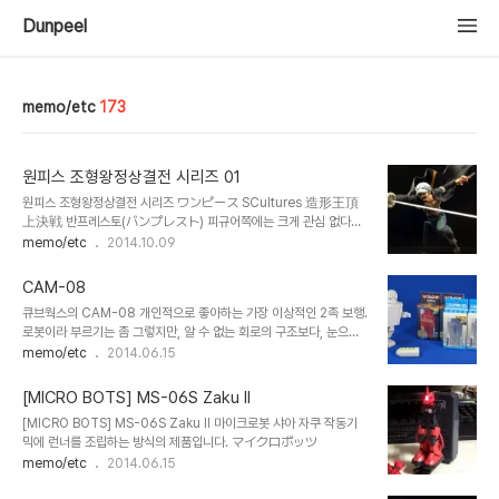
Dunpeel
memo/etc
173
원피스 조형왕정상결전 시리즈 01
원피스 조형왕정상결전 시리즈 ワンピース SCultures 造形王頂
上決戦 반프레스토(バンプレスト) 피규어쪽에는 크게 관심 없다가,
특히나 원피스 피규어에는 그다지 관심 없다가. 이건 가격을 떠나서 일
memo/etc
2014.10.09
단 빠짐없이 모윽고 보자라는 생각을 갖게 하는 시리즈 입니다.
CAM-08
큐브웍스의 CAM-08 개인적으로 좋아하는 가장 이상적인 2족 보행.
로봇이라 부르기는 좀 그렇지만, 알 수 없는 회로의 구조보다, 눈으로
원리가 전달되는 기믹의 순수함이 마음에 듬.
memo/etc
2014.06.15
[MICRO BOTS] MS-06S Zaku II
[MICRO BOTS] MS-06S Zaku II 마이크로봇 샤아 자쿠 작동기
믹에 런너를 조립하는 방식의 제품입니다. マイクロボッツ
memo/etc
2014.06.15