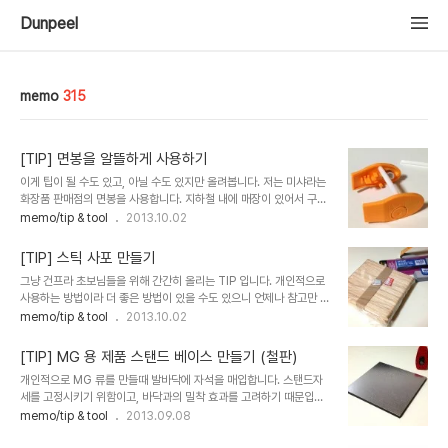
Dunpeel
memo
315
[TIP] 면봉을 알뜰하게 사용하기
이게 팁이 될 수도 있고, 아닐 수도 있지만 올려봅니다. 저는 미샤라는
화장품 판매점의 면봉을 사용합니다. 지하철 내에 매장이 있어서 구매
하기도 편하고, 가격도 싸고 무엇보다 한쪽의 면봉이 뿔형태로 나옵니
memo/tip & tool
2013.10.02
다. 미샤제 면봉을 홍보하는건 아니고요.;; 이야기 하고 싶은건 면봉의
봉 부분입니다. 이게 대부분 제조 단가 문제로 플라스틱으로 안이 비어
[TIP] 스틱 사포 만들기
서 나오는데요. 이걸 잘라서 도색하고자 하는 파츠의 접합부위(스냅타
그냥 건프라 초보님들을 위해 간간히 올리는 TIP 입니다. 개인적으로
이트 방식의 튀어나온 부분)에 끼우면 대부분 맞게 들어갑니다. 또 순
사용하는 방법이라 더 좋은 방법이 있을 수도 있으니 언제나 참고만 해
접에 잘 붙어서 집게를 잡을 수 없는 부분에 쉽게 접합이 되고 떼어지
주세요.^^ 스타일엑스의 뜯어쓰는 사포입니다. 그리고 알파문구에서
memo/tip & tool
2013.10.02
고요. 사용범위는 집게가 잡기 애매한 파츠, 두개의 파츠를 연결해서
구입한 하드스틱 입니다. (알파문구 중 파는곳도 있고, 안파는 곳도 있
함께 도색할때 좋습니다. 아래는 사용 참고 이미지..
음) 뜯어쓰는 사포는 종류별로 있으니 가볍게 구매하면 됩니다. 대략
[TIP] MG 용 제품 스탠드 베이스 만들기 (철판)
2700원 정도이고, 50장이 들어있습니다. 하드스틱은 쇼핑검색하면
개인적으로 MG 류를 만들때 발바닥에 자석을 매입합니다. 스탠드자
종류별로 쫘악 뜹니다. 사이즈도 다양하고요. 알파문구 하드스틱은
세를 고정시키기 위함이고, 바닥과의 밀착 효과를 고려하기 때문입니
1200원 정도이고, 100개가 들어있습니다. 정리하면, 하드스틱을 이
다. 이럴때 자석이 붙을 수 있는 철판의 깔끔한 베이스가 필요한데, 이
memo/tip & tool
2013.09.08
용한 사포 50개를 만드는데, 3300원이 소요됩니다. 개당 단가는
러한 이유로 간단하게 제작할 수 있는 베이스 입니다. 먼저 아래 두제
66원 정도네요. (접착제가 필요하니 70원 정도로 생각하면 될 것 같