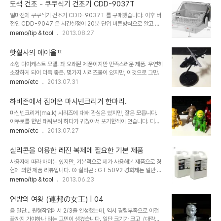
품을 구매합니다. 아래사이즈와 두께는 개인적인 선호 기준입니다. 1)
습니다.) 방법은 간단합니다. ..
도색 건조 - 쿠쿠식기 건조기 CDD-9037T
극동공업 함석판10장 (사이즈:0.25mm 100 X 100mm) : 30장
얼마전에 쿠쿠식기 건조기 CDD-9037T 를 구매했습니다. 이후 버
에 10,000원 2) 아크릴판 (사이즈 : 두께5mm/100x100mm) :
전인 CDD-9047 은 시간설정이 20분 단위 버튼방식으로 알고 있
장당 1,100원 30장을 제작할 경우 개당 가격은 1.440원 입니다. 제
습니다. 사용상에 크게 문제는 없지만 수동으로 시간을 설정하는 것은
memo/tip & tool
2013.08.27
작은 간단합니다. 순접을 붙이면 끝입니다.
불가능합니다. 구매가격은 배송비 포함 52,000원. (제품가
45,000원 + 배송비 7,000월 / 부피가 커서 배송비만 7000원이
핫휠사의 에어울프
나옵니다.) * 팁이라면 중고나라 중고가가 20,000원에서 ~
소형 다이캐스트 모델. 꽤 오래된 제품이지만 만족스러운 제품. 우연히
25,000원 이 제품은 이미 몇몇분이 사용하고 계신걸로 압니다. 저렴
소장하게 되어 더욱 좋은. 몇가지 시리즈물이 있지만, 이것으로 그만.
한 맛에 군제건조기가 아닌 이 제품을 사용할 목적으로 구매했으나, 개
memo/etc
2013.07.31
인적으로 이 제품은 식기를 건조하기 위해 만들어진 것이 아닌, 프라의
도색건조를 위해 만들어졌다고 봅니다. 연질파츠부터 1mm 프라판까
지 테스트를 해보았습니다. 제가 알..
하비존에서 집어온 마시넨크리거 한마리.
마신넨크리거(ma.k) 시리즈에 대해 관심은 있지만, 잘은 모릅니다.
아무로를 한번 태워보려 하다가 귀찮아서 포기한적이 있습니다. 디자
인 자체만으로는 매력적이지만, 메카닉 내부구조와 파일럿 간에 뭔가
memo/etc
2013.07.27
매끄럽지 않은 설계가 마음에 들지 않는다는 단점이 있어 직접 만드는
시도는 해보지 않았습니다. 아래 제품도 제가 알기로는 12개 세트 완
실리콘을 이용한 레진 복제에 필요한 기본 제품
제품구성으로 알고 있습니다. 암튼, 하비존에 방문해 파손된채 비닐에
사용자에 따라 차이는 있지만, 기본적으로 제가 사용해본 제품으로 경
담겨진 것을 가져와 간단하게 고쳐놓으니 이쁘네요. 음 이뻐요. 그래도
험에 의한 제품 리뷰입니다. ① 실리콘 : GT 5092 경화제는 일반 급
마감제를 뭘 사용했는지 진득한 것을 지우는게 짜증났습니다. 7월 31
속을 사용하는 걸 추천. 실리콘과 경화제의 비율은 "10(실리콘) : 1(경
memo/tip & tool
2013.06.23
일... 하나둘 늘어갑니다.
화제) " 입니다. 기포가 적은것이 특징인 것 같습니다. 그리고 팁이라
면 실리콘 주형(거푸집)에 진동칫솔등을 완전히 밀착붙여 놓고, 실리
연방의 여왕 (連邦の女王) | 04
콘을 부은후 진동을 주면 기포율을 최소화 할 수 있습니다. ② 경질우
음 일단... 원형작업에서 2/3을 완성했는데, 역시 경험부족으로 이걸
레탄(무발포우레탄) : SJ 경질 우레탄 무발포 우레탄의 차이는 잘 모
끝까지 가야하나 라는 고민이 생겼습니다. 일단 크기가 크고, (대략
르겠습니다. 그냥 저도 추천에 의해 사용중이고, 더 좋은 제품이 있는