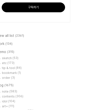
구독하기
ew all list
(2361)
ork
(134)
emo
(315)
sketch
(53)
etc
(173)
tip & tool
(84)
bookmark
(1)
order
(3)
log
(1675)
note
(583)
contents
(306)
idol
(104)
art+
(111)