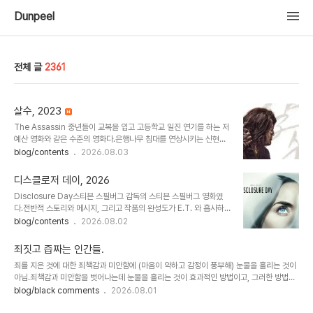
Dunpeel
전체 글
2361
살수, 2023
The Assassin 중년들이 교복을 입고 고등학교 일진 연기를 하는 저
예산 영화와 같은 수준의 영화다.은행나무 침대를 연상시키는 신현준
의 분장과 연기가 코믹하다.2023년에 나름 이름 있는 배우들이 출연
blog/contents
2026.08.03
하여 이러한 영화를 제작했다는 것이 미스터리다.도대체 무슨 생각으
로 이런 영화를 제작하고, 이런 영화에 출연했을까?도통 이해가 안 되
디스클로저 데이, 2026
고 신기해서 리뷰를 남기게 된다. * 검계(劍契) 라는 조선시대 범죄조
Disclosure Day스티븐 스필버그 감독의 스티븐 스필버그 영화였
직을 알게 된 것은 좋았다.
다.전반적 스토리와 메시지, 그리고 작품의 완성도가 E.T. 와 흡사하
다.좋게 말하면 반세기의 시간이 흘렀음에도 감독의 정체성과 완성도
blog/contents
2026.08.02
가 변함없다.나쁘게 말하면... 반세기가 지났음에도 발전이 없다.굳이
차이라면, 1982년작 E.T. 가 아동용이면, 디스클로저 데이는 15세
죄짓고 즙짜는 인간들.
(?) 관람가.스필버그 답지 않은 열린 결말이 별로였다.
죄를 지은 것에 대한 죄책감과 미안함에 (마음이 약하고 감정이 풍부해) 눈물을 흘리는 것이
아님.죄책감과 미안함을 벗어나는데 눈물을 흘리는 것이 효과적인 방법이고, 그러한 방법이
지금까지 통하여 왔기에 눈물을 흘리는 것임.습관처럼 죄짓고 즙짜기를 반복하는 인간은 주
blog/black comments
2026.08.01
의할 필요가 있음. 특히 폭력적인 모습을 보인후 눈물을 흘리며 사과하는 인간은 극도로 위