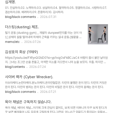
험한 인간임.
십계명.
01. 진실하라.02. 노력하라.03. 성실하라.04. 절약하라.05. 청결하라.06. 사랑하라.07.
겸손하라.08. 배려하라.09. 존중하라.10. 감사하라.
blog/black comments
2026.07.31
더스팅(dusting) 체조.
털기 운동 (dusting gym) _ 개발자 dunpeel먼지를 터는 것이 아
닌,상체의 살을 털어내며 하체의 근육을 키우는 실내 운동.(발끝을 땅
에 붙인 성의 없는 제자리 뛰기)좁은 실내에서 청년부터 노년까지 가
memo/etc
2026.07.26
능.* 15분 1세트 1. 기본 포즈까치발 자세(발뒤꿈치 들기) 서서 발의
앞굽(앞부분)으로 신체를 위아래로 튕기는 운동.중요한 부분은 허리를
김성호의 회상 (1989)
올곧게 펴고, 상체의 힘을 빼는 것.신체를 위아래로 튕겨주는 반복운동
https://youtu.be/FXfyvQl2bD0?si=yp1vqjOsFkBCJaC4 바람이 몹시 불던 날이었
으로 종아리를 중심으로 하체의 근력운동이 가능.팔뚝살을 뺄 경우엔
지. 그녀는 조그만 손을 흔들고, 어색한 미소를 지으면서 나의 눈을 보았지. 우흠. 하지만 붙
팔을 펼침. 힘을 뺀 상체의 군살이 흔들리며 자극받아 지방이 연소. 2.
잡을 수는 없었어. 지금은 후회를 하고 있지만. 멀어져 가는 뒷모습 보면서, 두려움도 느꼈지.
blog/contents
2026.07.24
기본 보조 포즈 기본 포즈에서 까치발로 지탱이 어려운 노약자를 위한
우흠. 나는 가슴 아팠어. 때로는 눈물도 흘렸지. 이제는 혼자라고 느낄 때. 보고 싶은 마음 한
운동 방법.의자의 등받이 등을 잡아 신체의 균형을 잡고 기본 포즈와
이 없지만, 찢어진 사진 한장 남질 않았네. 그녀는 울면서 갔지만, 내 맘도 편하지는 않았어.
같은 방..
사이버 렉카 (Cyber Wrecker).
그때는 너무나 어렸었기에, 그녀의 소중함을 알지 못했네. 그렇게 나쁘진 않았어. 그녀와 함
이슈마케터.논란마케터.분노마케터.온라인협잡꾼. 타인의 불행은 돈이 된다. 타인의 거짓은
께 했던 시간들은. 한두번 원망도 했었지만, 좋은 사람이었어. 하지만 꼭 그렇진 않아. 너무
돈이 된다. 타인의 범죄는 돈이 된다. 타인의 비밀은 돈이 된다. 타인의 음해는 돈이 된다.
내 맘을 아프게 했지. 서로 말없이 걷기도..
blog/black comments
2026.07.21
육아 채널은 구독하지 않습니다.
육아 채널, 베이비 채널...아기에 크게 관심이 없어도, 보게 되면 이쁘니까 자꾸 보게 된다.자
꾸 보면 빠져들어 나도 모르게 구독하게 된다.그런데, 어느순간 업로드가 중지되는 유튜브