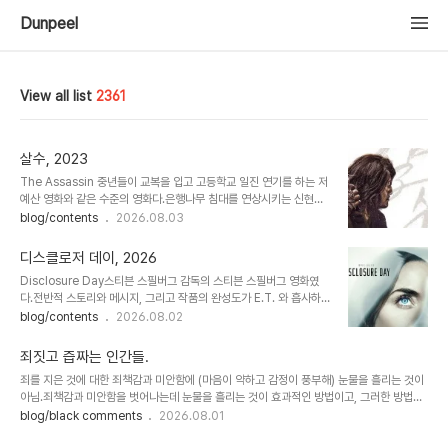
Dunpeel
View all list
2361
살수, 2023
The Assassin 중년들이 교복을 입고 고등학교 일진 연기를 하는 저
예산 영화와 같은 수준의 영화다.은행나무 침대를 연상시키는 신현준
의 분장과 연기가 코믹하다.2023년에 나름 이름 있는 배우들이 출연
blog/contents
2026.08.03
하여 이러한 영화를 제작했다는 것이 미스터리다.도대체 무슨 생각으
로 이런 영화를 제작하고, 이런 영화에 출연했을까?도통 이해가 안 되
디스클로저 데이, 2026
고 신기해서 리뷰를 남기게 된다. * 검계(劍契) 라는 조선시대 범죄조
Disclosure Day스티븐 스필버그 감독의 스티븐 스필버그 영화였
직을 알게 된 것은 좋았다.
다.전반적 스토리와 메시지, 그리고 작품의 완성도가 E.T. 와 흡사하
다.좋게 말하면 반세기의 시간이 흘렀음에도 감독의 정체성과 완성도
blog/contents
2026.08.02
가 변함없다.나쁘게 말하면... 반세기가 지났음에도 발전이 없다.굳이
차이라면, 1982년작 E.T. 가 아동용이면, 디스클로저 데이는 15세
죄짓고 즙짜는 인간들.
(?) 관람가.스필버그 답지 않은 열린 결말이 별로였다.
죄를 지은 것에 대한 죄책감과 미안함에 (마음이 약하고 감정이 풍부해) 눈물을 흘리는 것이
아님.죄책감과 미안함을 벗어나는데 눈물을 흘리는 것이 효과적인 방법이고, 그러한 방법이
지금까지 통하여 왔기에 눈물을 흘리는 것임.습관처럼 죄짓고 즙짜기를 반복하는 인간은 주
blog/black comments
2026.08.01
의할 필요가 있음. 특히 폭력적인 모습을 보인후 눈물을 흘리며 사과하는 인간은 극도로 위