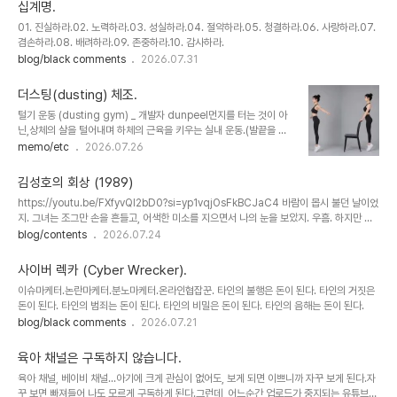
험한 인간임.
십계명.
01. 진실하라.02. 노력하라.03. 성실하라.04. 절약하라.05. 청결하라.06. 사랑하라.07.
겸손하라.08. 배려하라.09. 존중하라.10. 감사하라.
blog/black comments
2026.07.31
더스팅(dusting) 체조.
털기 운동 (dusting gym) _ 개발자 dunpeel먼지를 터는 것이 아
닌,상체의 살을 털어내며 하체의 근육을 키우는 실내 운동.(발끝을 땅
에 붙인 성의 없는 제자리 뛰기)좁은 실내에서 청년부터 노년까지 가
memo/etc
2026.07.26
능.* 15분 1세트 1. 기본 포즈까치발 자세(발뒤꿈치 들기) 서서 발의
앞굽(앞부분)으로 신체를 위아래로 튕기는 운동.중요한 부분은 허리를
김성호의 회상 (1989)
올곧게 펴고, 상체의 힘을 빼는 것.신체를 위아래로 튕겨주는 반복운동
https://youtu.be/FXfyvQl2bD0?si=yp1vqjOsFkBCJaC4 바람이 몹시 불던 날이었
으로 종아리를 중심으로 하체의 근력운동이 가능.팔뚝살을 뺄 경우엔
지. 그녀는 조그만 손을 흔들고, 어색한 미소를 지으면서 나의 눈을 보았지. 우흠. 하지만 붙
팔을 펼침. 힘을 뺀 상체의 군살이 흔들리며 자극받아 지방이 연소. 2.
잡을 수는 없었어. 지금은 후회를 하고 있지만. 멀어져 가는 뒷모습 보면서, 두려움도 느꼈지.
blog/contents
2026.07.24
기본 보조 포즈 기본 포즈에서 까치발로 지탱이 어려운 노약자를 위한
우흠. 나는 가슴 아팠어. 때로는 눈물도 흘렸지. 이제는 혼자라고 느낄 때. 보고 싶은 마음 한
운동 방법.의자의 등받이 등을 잡아 신체의 균형을 잡고 기본 포즈와
이 없지만, 찢어진 사진 한장 남질 않았네. 그녀는 울면서 갔지만, 내 맘도 편하지는 않았어.
같은 방..
사이버 렉카 (Cyber Wrecker).
그때는 너무나 어렸었기에, 그녀의 소중함을 알지 못했네. 그렇게 나쁘진 않았어. 그녀와 함
이슈마케터.논란마케터.분노마케터.온라인협잡꾼. 타인의 불행은 돈이 된다. 타인의 거짓은
께 했던 시간들은. 한두번 원망도 했었지만, 좋은 사람이었어. 하지만 꼭 그렇진 않아. 너무
돈이 된다. 타인의 범죄는 돈이 된다. 타인의 비밀은 돈이 된다. 타인의 음해는 돈이 된다.
내 맘을 아프게 했지. 서로 말없이 걷기도..
blog/black comments
2026.07.21
육아 채널은 구독하지 않습니다.
육아 채널, 베이비 채널...아기에 크게 관심이 없어도, 보게 되면 이쁘니까 자꾸 보게 된다.자
꾸 보면 빠져들어 나도 모르게 구독하게 된다.그런데, 어느순간 업로드가 중지되는 유튜브