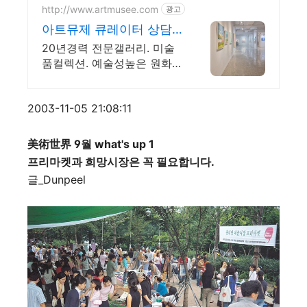
http://www.artmusee.com
광고
아트뮤제 큐레이터 상담&
추천
20년경력 전문갤러리. 미술
품컬렉션. 예술성높은 원화작
품 대거완비. 인기작가 추천
2003-11-05 21:08:11
美術世界 9월 what's up 1
프리마켓과 희망시장은 꼭 필요합니다.
글_Dunpeel