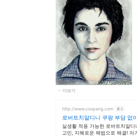
더보기
http://www.coupang.com
광고
로버트치알디니 쿠팡 부담 없
실생활 적용 가능한 로버트치알디니
고민, 지혜로운 해법으로 해결! 자