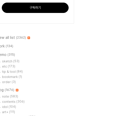
구독하기
ew all list
(2362)
ork
(134)
emo
(315)
sketch
(53)
etc
(173)
tip & tool
(84)
bookmark
(1)
order
(3)
log
(1676)
note
(583)
contents
(306)
idol
(104)
art+
(111)