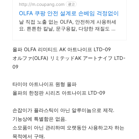
http://m.coupang.com
광고
OLFA 쿠팡 안전 설계로 손베임 걱정없이
날 직접 노출 없는 OLFA, 안전하게 사용하세
요. 튼튼한 칼날, 문구용칼, 다양한 재질도 손
쉽게 잘라보세요.
올파 OLFA 리미티드 AK 아트나이프 LTD-09
オルファ(OLFA) リミテッドAK アートナイフ LTD-
09
타미야 아트나이프 원형 올파
올파의 한정판 시리즈 아트나이프 LTD-09
손잡이가 플라스틱이 아닌 알루미늄으로 제작.
기능상에 특별함은 없음.
소모품이 아닌 관리하며 오랫동안 사용하고자 하는
목적에서 구매.