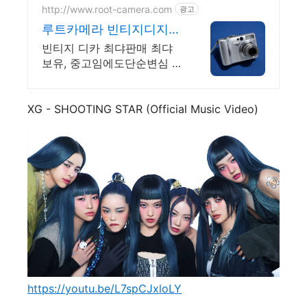
제주독채에서 즐기는 프라이
http://www.root-camera.com
광고
빗 자쿠지와 전용온실바베큐
루트카메라 빈티지디지털
카메라 빈티지 디카 디지
빈티지 디카 최댜판매 최댜
털카메라
보유, 중고임에도단순변심 환
불가능, 1개월무상A/S 누적
리뷰수 2000건 이상, 회원가
입 시 적립금 5,000원
XG - SHOOTING STAR (Official Music Video)
https://youtu.be/L7spCJxloLY