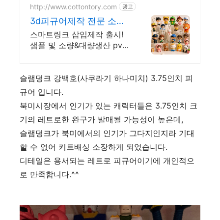
http://www.cottontory.com
광고
3d피규어제작 전문 소량
대량 빠른제작 및 빠른상
스마트링크 삽입제작 출시!
담 판촉
샘플 및 소량&대량생산 pvc
소형 대형 굿즈 피규어
5~13cm 키링 캐릭터 피규어
제작 전문 업체 친절하고빠
슬램덩크 강백호(사쿠라기 하나미치) 3.75인치 피
른 제작 빠른상담
규어 입니다.
북미시장에서 인기가 있는 캐릭터들은 3.75인치 크
기의 레트로한 완구가 발매될 가능성이 높은데,
슬램덩크가 북미에서의 인기가 그다지인지라 기대
할 수 없어 키트배싱 소장하게 되었습니다.
디테일은 용서되는 레트로 피규어이기에 개인적으
로 만족합니다.^^