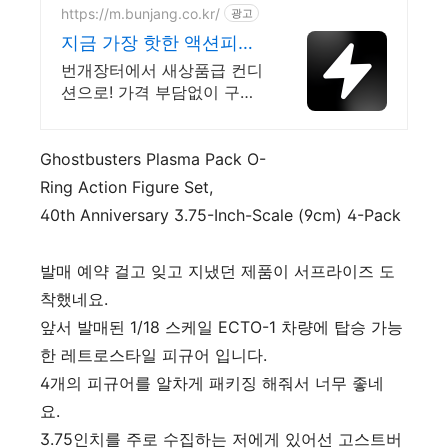
https://m.bunjang.co.kr/
광고
지금 가장 핫한 액션피규
어 국내 최대 브랜드 중고
번개장터에서 새상품급 컨디
거래
션으로! 가격 부담없이 구매
하세요 전국 각지에서 올라
오는 전국구 최다 상품 매일
10만 개 이상의 신규 상품 업
Ghostbusters Plasma Pack O-
로드
Ring Action Figure Set,
40th Anniversary 3.75-Inch-Scale (9cm) 4-Pack
발매 예약 걸고 잊고 지냈던 제품이 서프라이즈 도
착했네요.
앞서 발매된 1/18 스케일 ECTO-1 차량에 탑승 가능
한 레트로스타일 피규어 입니다.
4개의 피규어를 알차게 패키징 해줘서 너무 좋네
요.
3.75인치를 주로 수집하는 저에게 있어선 고스트버