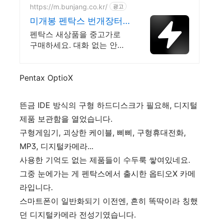
https://m.bunjang.co.kr/
광고
미개봉 펜탁스 번개장터
국내 최대 브랜드 중고거
펜탁스 새상품을 중고가로
래
구매하세요. 대화 없는 안전
결제로 간편하게! 전국 각지
에서 올라오는 전국구 최다
상품 매일 10만 개 이상의 신
Pentax OptioX
규 상품 업로드
뜬금 IDE 방식의 구형 하드디스크가 필요해, 디지털
제품 보관함을 열었습니다.
구형게임기, 괴상한 케이블, 삐삐, 구형휴대전화,
MP3, 디지털카메라...
사용한 기억도 없는 제품들이 수두룩 쌓여있네요.
그중 눈에가는 게 펜탁스에서 출시한 옵티오X 카메
라입니다.
스마트폰이 일반화되기 이전엔, 흔히 똑딱이라 칭했
던 디지털카메라 전성기였습니다.