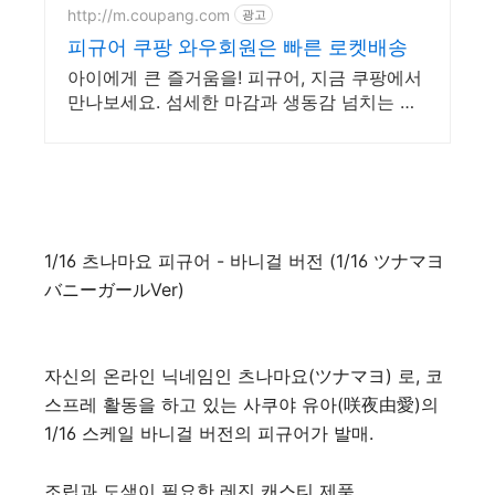
25만벌 보유, 100%세탁 반
http://m.coupang.com
광고
납 무료
피규어 쿠팡 와우회원은 빠른 로켓배송
아이에게 큰 즐거움을! 피규어, 지금 쿠팡에서
만나보세요. 섬세한 마감과 생동감 넘치는 피
규어, 쿠팡에서 바로 확인하세요.
1/16 츠나마요 피규어 - 바니걸 버전 (1/16 ツナマヨ
バニーガールVer)
자신의 온라인 닉네임인 츠나마요(ツナマヨ) 로, 코
스프레 활동을 하고 있는 사쿠야 유아(咲夜由愛)의
1/16 스케일 바니걸 버전의 피규어가 발매.
조립과 도색이 필요한 레진 캐스티 제품.