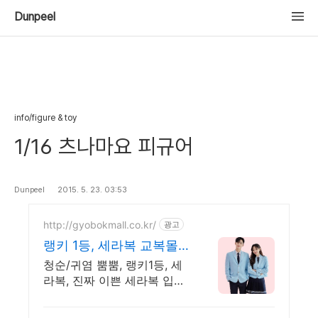
Dunpeel
info/figure & toy
1/16 츠나마요 피규어
Dunpeel
2015. 5. 23. 03:53
http://gyobokmall.co.kr/
광고
랭키 1등, 세라복 교복몰
2026 히트브랜드대상 1위
청순/귀염 뿜뿜, 랭키1등, 세
라복, 진짜 이쁜 세라복 입자.
누구나 2000P! 졸사 코스프
레, 졸업가운 각종 의상대여