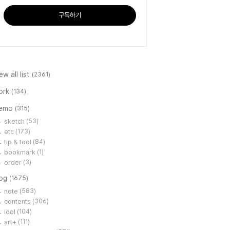
구독하기
ew all list
(2361)
ork
(134)
emo
(315)
sketch
(53)
etc
(173)
tip & tool
(84)
bookmark
(1)
order
(3)
log
(1675)
note
(583)
contents
(306)
idol
(104)
art+
(111)