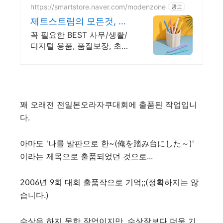
https://smartstore.naver.com/modenzone
광고
제트스트림의 모든것, 모
든존
꼭 필요한 BEST 사무/생활/
디지털 용품, 품질보장, 초특
가 SALE! 빠른배송
꽤 오래전 전일본오라자쿠대회에 출품된 작업입니
다.
아마도 '나를 발판으로 한~(俺を踏み台にした～)'
이라는 제목으로 출품되었던 것으로...
2006년 9회 대회 출품작으로 기억;;(정확하지는 않
습니다.)
수상은 하지 못한 작업이지만, 수상작보다 더욱 기