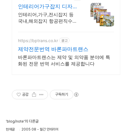
인테리어가구잡지 디자인
나이스
인테리어,가구,전시잡지 등
국내,해외잡지 항공편직수입.
신간,정기구독할인,빠른발송
https://bptrans.co.kr
광고
제약전문번역 바론파마트랜스
바론파마트랜스는 제약 및 의약품 분야에 특
화된 전문 번역 서비스를 제공합니다
공감
구독하기
'blog/note'의 다른글
현재글
2005 08 - 월간 인테리어