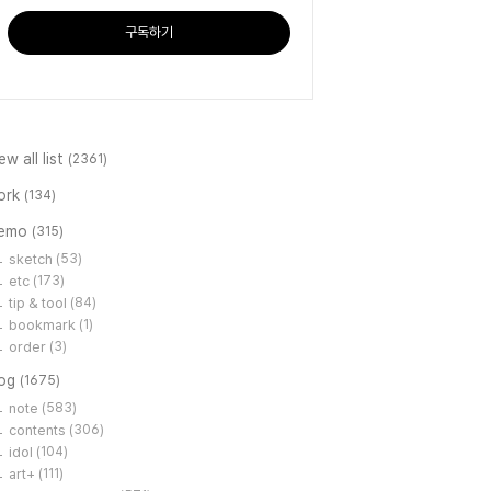
구독하기
ew all list
(2361)
ork
(134)
emo
(315)
sketch
(53)
etc
(173)
tip & tool
(84)
bookmark
(1)
order
(3)
log
(1675)
note
(583)
contents
(306)
idol
(104)
art+
(111)