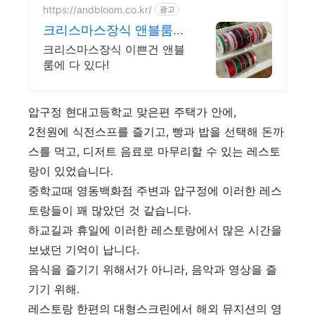
https://andbloom.co.kr/
광고
크리스마스장식 앤블룸에
서
크리스마스장식 이쁜건 앤블
룸에 다 있다!
압구정 현대고등학교 맞은편 주택가 안에,
2천원에 식전스프를 즐기고, 빵과 밥을 선택해 돈까
스를 먹고, 디저트 음료로 마무리할 수 있는 레스토
랑이 있었습니다.
중학교때 영동백화점 주변과 압구정에 이러한 레스
토랑들이 꽤 많았던 것 같습니다.
하교길과 휴일에 이러한 레스토랑에서 많은 시간을
보냈던 기억이 납니다.
음식을 즐기기 위해서가 아니라, 음악과 영상을 즐
기기 위해.
레스토랑 한편의 대형스크린에서 해외 뮤지션의 영