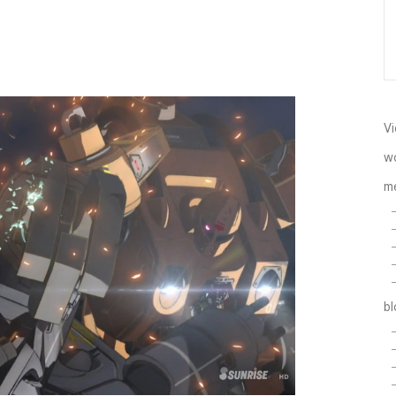
Vi
w
m
b