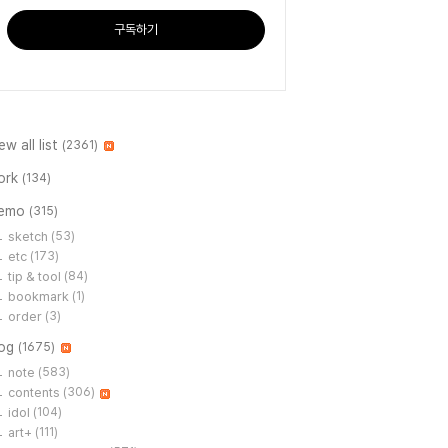
구독하기
ew all list
(2361)
ork
(134)
emo
(315)
sketch
(53)
etc
(173)
tip & tool
(84)
bookmark
(1)
order
(3)
log
(1675)
note
(583)
contents
(306)
idol
(104)
art+
(111)