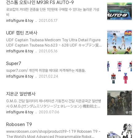
건스톰 오토나인 M93R FS AUTO-9
로보캅의 거대한 권총을 단돈 1만원에 구매할 수 있다는 놀라운 가성
비
info/figure & toy
2021.05.17
UDF 캡틴 츠바사
UDF Captain Tsubasa Medicom Toy Ultra Detail Figure
UDF Captain Tsubasa No.623 ~ 628 UDF キャプテン翼
2021. 10. 발매 1,430엔 55~95mm
info/figure & toy
2021.05.16
Super7
super7.com/ 개인적 취향을 제대로 저격해주는 제품들.
info/figure & toy
2021.02.24
지온군 일반병사
G.M.G. 건담 밀리터리 제너레이션 기동전사 건담 지온공국군 일반병
사 G.M.G.(ガンダムミリタリージェネレーション) 機動戦士ガ
ンダム ジオン公国軍一般兵士 https://p-
info/figure & toy
2020.07.06
bandai.jp/item/item-1000147314 https://p-
bandai.jp/item/item-1000147488/ 가격 : 개별 4,378엔 (세
Robosen T9
금 포함) / 일괄 3종 13,134엔 (세금 포함) 발매 : 2020년 12월 발
www.robosen.com/shop/product/t9-1 T9 Robosen T9 -
송 예정
The World’s Most Advanced Programmable Robot