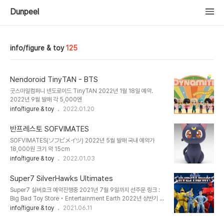
Dunpeel
info/figure & toy
125
Nendoroid TinyTAN - BTS
굿스마일컴퍼니 넨도로이드 TinyTAN 2022년 1월 18일 예약.
2022년 9월 발매 각 5,000엔
info/figure & toy
2022.01.20
반프레스토 SOFVIMATES
SOFVIMATES(ソフビメイツ) 2022년 5월 발매 국내 예약가
18,000원 크기 약 15cm
info/figure & toy
2022.01.03
Super7 SilverHawks Ultimates
Super7 실버호크 예약진행중 2021년 7월 9일까지 선주문 링크 :
Big Bad Toy Store • Entertainment Earth 2022년 상반기 발
매예정 몬스타 85달러, 그외 55달러. 전체 세트 250달러
info/figure & toy
2021.06.11