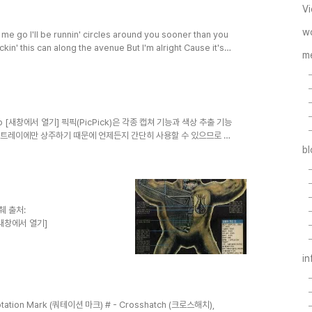
Vi
w
e go I'll be runnin' circles around you sooner than you
ickin' this can along the avenue But I'm alright Cause it's
m
now It's already begun You feel it runnin' through your
t up Hush your mouth Can't you ..
dex.php [새창에서 열기] 픽픽(PicPick)은 각종 캡쳐 기능과 색상 추출 기능
이 트레이에만 상주하기 때문에 언제든지 간단히 사용할 수 있으므로 그
 도구 - 캡쳐 범위를 윈도우 클래스 단위(메뉴, 툴바, 버튼, 탭, 패널
b
후 Print Screen 키를 누르면 이미지 파일(BMP, JPG, PNG)
캡쳐 - 현재 화면을 드래그 앤 드롭한 후 바로 클립보드 혹은 파일로 저
췌 출처:
l [새창에서 열기]
i
otation Mark (쿼테이션 마크) # - Crosshatch (크로스해치),