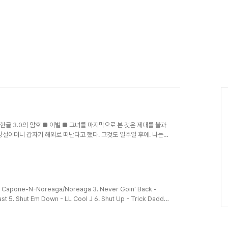
. 한글 3.0의 암호 ■ 이별 ■ 그녀를 마지막으로 본 것은 제대를 불과
망설이더니 갑자기 해외로 떠난다고 했다. 그것도 일주일 후에. 나는
 이민가. 나도 따라갈꺼야." "가지마, 나를 두고 어떻게..." "가야해."
자 남을 순 없잖아." "................" 그 때 나는 아무 말도 하지 못
 말을 꺼내지 못했다. 아직 제대가 몇 달이나 남아있었고, 대학을 2년 반
on - Capone-N-Noreaga/Noreaga 3. Never Goin' Back -
 5. Shut Em Down - LL Cool J 6. Shut Up - Trick Daddy
n Sunday - Jamie Foxx/Guru/Common 8. Whatever It
Man - Hole 11. My Ni**as - DMX 12. Jump - Mystikal 13.