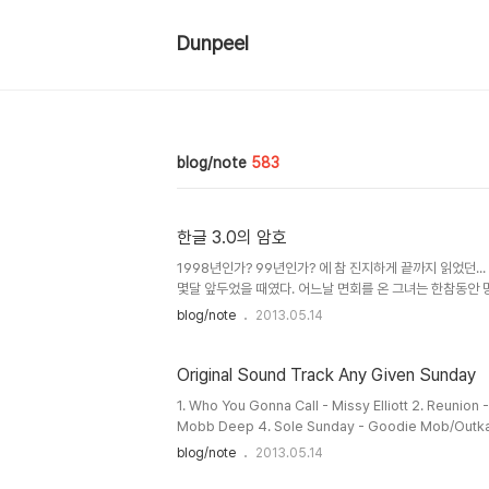
Dunpeel
blog/note
583
한글 3.0의 암호
1998년인가? 99년인가? 에 참 진지하게 끝까지 읽었던..
몇달 앞두었을 때였다. 어느날 면회를 온 그녀는 한참동안 
도무지 믿을 수가 없었다. "무슨 얘기야, 대체?" "가족이 모두
blog/note
2013.05.14
"안돼! 부탁이야!" "여기 있으면 뭐 할 건데. 전부 이민 가는데 나 혼
했다. 나랑 결혼해, 나랑 같이 살아. 하지만, 나는 차마 그
을 더 다녀야..
Original Sound Track Any Given Sunday
1. Who You Gonna Call - Missy Elliott 2. Reuni
Mobb Deep 4. Sole Sunday - Goodie Mob/Outkast
Dollars/Deuce Poppi/Trina/Common 7. Any Give
blog/note
2013.05.14
Takes - P.O.D. 9. F**k That - Kid Rock 10. Be A 
Move ..