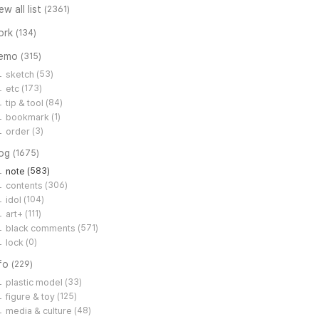
ew all list
(2361)
ork
(134)
emo
(315)
sketch
(53)
etc
(173)
tip & tool
(84)
bookmark
(1)
order
(3)
log
(1675)
note
(583)
contents
(306)
idol
(104)
art+
(111)
black comments
(571)
lock
(0)
nfo
(229)
plastic model
(33)
figure & toy
(125)
media & culture
(48)