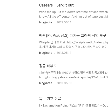
Caesars - Jerk it out
Wind me up Put me down Start me off and watch m
know A little off center And I'm out of tune Just k
easy once you know how it's done You can't stop 
blog/note
2013.05.14
bones And you jerk it out And you jerk it out Shu
픽픽(PicPick v1.3) 다기능 그래픽 작업 도구
Wiziple 님 배포 자료 : http://wiziple.net/tt/in
을 가진 다기능 그래픽 작업 도구 입니다. 윈도우 창이 없
래픽 관련 작업을 할 때 유용합니다. ■ 주요 기능 컨트롤 캡쳐
blog/note
2013.05.14
등)로 선택하여 캡쳐할 수 있는 기능입니다. 캡쳐 범위를 선택한 
로 저장(혹은 클립보드에 복사)할 수 있습니다. 영역 지정 
장하는 기능입니..
킹콩 해부도
새소년(어문각 刊) 1987년 4월호 별책부록 킹콩2에서 발
http://kr.blog.yahoo.com/anicapsule/3261.htm
blog/note
2013.05.08
특수 기호 이름
! - Exclamation Point (엑스클러메이션 포인트) " - Qu