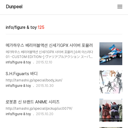
Dunpeel
info/figure & toy
125
메가하우스 베리어블액션 신세기GPX 사이버 포뮬러
메가하우스 베리어블액션 신세기GPX 사이버 포뮬러 [슈퍼 아스라다
01 -CUSTOM EDITION-] ヴァリアブルアクション スーパー
アスラーダ01-CUSTOM EDITION- 【新世紀GPXサイバーフ
info/figure & toy
2015.12.10
ォーミュラ】 도장 완성품 길이 : 약 18 센치 발매 : 메가 하우스 가격 :
9,000 엔 (세금 별도) 발매 : 2016 년 5 월 하순 발매 예정
S.H.Figuarts 바디
http://tamashii.jp/special/body_kun/
info/figure & toy
2015.10.30
로봇혼 신 브랜드 ANIME 시리즈
http://tamashii.jp/special/pickup/uc0079/
info/figure & toy
2015.10.20