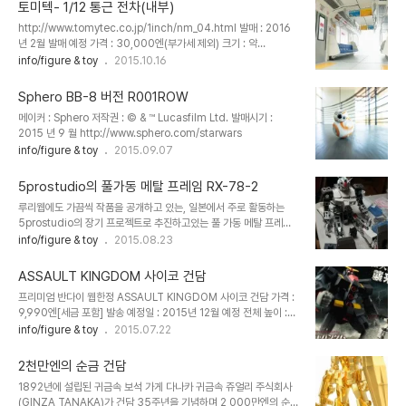
토미텍- 1/12 통근 전차(내부)
http://www.tomytec.co.jp/1inch/nm_04.html 발매 : 2016
년 2월 발매 예정 가격 : 30,000엔(부가세 제외) 크기 : 약
W410mm×H 210mm×D125mm
info/figure & toy
2015.10.16
Sphero BB-8 버전 R001ROW
메이커 : Sphero 저작권 : © & ™ Lucasfilm Ltd. 발매시기 :
2015 년 9 월 http://www.sphero.com/starwars
info/figure & toy
2015.09.07
5prostudio의 풀가동 메탈 프레임 RX-78-2
루리웹에도 가끔씩 작품을 공개하고 있는, 일본에서 주로 활동하는
5prostudio의 장기 프로젝트로 추진하고있는 풀 가동 메탈 프레임
RX-78-2 입니다. 3회에 걸쳐 공개중인데...(캐러하비에서 공개예
info/figure & toy
2015.08.23
정) 지금까지 로봇내부프레임에 퍼스트의 외형을 입힌 것은 많았지만,
맞춤형태 + 퍼스트의 설정을 반영한 것은 저로서는 처음보는 것입니
ASSAULT KINGDOM 사이코 건담
다. pg의 풀해치 방식을 적용한 내외장 프레임 제작. 모터의 방식으로
프리미엄 반다이 웹한정 ASSAULT KINGDOM 사이코 건담 가격 :
장동되나 실린더가 연동되어 묵직한 메카닉의 움직임을 보여줄 것 같
9,990엔[세금 포함] 발송 예정일 : 2015년 12월 예정 전체 높이 :
습니다. 핸드파츠또한 주먹을 쥐고 피는 것이 가능하게 설계되어 있습
200mm http://p-bandai.jp/candytoy/item-
info/figure & toy
2015.07.22
니다. 프레임에 사운드 기믹등은 보이지 않네요. 공개된 사진만으로 볼
1000098782/
때 어느정도의 움직임인지는 예상할 수 있지만 그래도 고대하면서 ....
최종사진과 작동영상을 기대하게 되..
2천만엔의 순금 건담
1892년에 설립된 귀금속 보석 가게 다나카 귀금속 쥬얼리 주식회사
(GINZA TANAKA)가 건담 35주년을 기념하며 2,000만엔의 순금