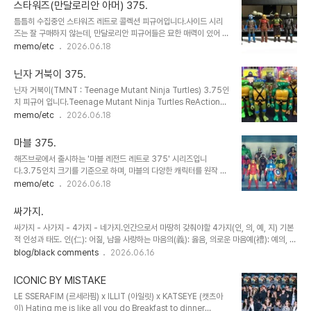
니다.저는 'dragon ball: hero set 2' 로 구매했습니다.개별 포장된
스타워즈(만달로리안 아머) 375.
상태로 판매되는 제품도 있고, 5개 묶음 패키지로 판매하는 제품도 있
틈틈히 수집중인 스타워즈 레트로 콜렉션 피규어입니다.사이드 시리
습니다.어찌되었든 개인적으로 좋아하는 일본 애니 캐릭터 수집의 빈
즈는 잘 구매하지 않는데, 만달로리안 피규어들은 묘한 매력이 있어 수
칸을 채울 수 있어 매우 만족스럽습니다.
집하고 있습니다.특히 만달로리안 아머 피규어들은 빠짐없이 갖고 싶
memo/etc
2026.06.18
은 수집욕을 갖게 하네요.좌측부터, 딘자린(일반 아머 버전), 보카탄
크리즈, 병기공, 보바펫(만달로리안 버전), 딘자린(베스카 아머 버전),
닌자 거북이 375.
보바펫(제국의 역습 버전) 입니다.
닌자 거북이(TMNT : Teenage Mutant Ninja Turtles) 3.75인
치 피규어 입니다.Teenage Mutant Ninja Turtles ReAction
Figures Wave 시리즈중 첫번재 시리즈로,주인공 닌자거북이들과
memo/etc
2026.06.18
주요 악역캐리턱 총 8종으로 구성되어 있습니다.캐릭터별 특징과 색
상이 잘 반영되어 있고, 사진에는 없지만 각 캐릭터별로 주요 무기와
마블 375.
피자조각이 부속품으로 제공됩니다.미국에서 매우 인기있었던 애니인
해즈브로에서 출시하는 '마블 레전드 레트로 375' 시리즈입니
만큼 슈퍼7의 닌자거북이 리액션 피규어는 현재 Wave 6탄까지 꾸준
다.3.75인치 크기를 기준으로 하며, 마블의 다양한 캐릭터를 원작 코
히 발매중입니다.저는 첫번째 시리즈로 만족^^
믹스 버전으로 출시하고 있습니다.당당하게 레트로라 말하고 3.75인
memo/etc
2026.06.18
치 레트로 피규어의 상징이랄 수 있는 케너사 로고를 패키지에 넣어 출
시하지만,코믹스 디자인 버전인 것은 마음에 들지만, 솔직히 레트로한
싸가지.
맛은 떨어집니다. 참고로 해즈브로가 케너사의 로고를 패키지에 넣을
싸가지 - 사가지 - 4가지 - 네가지.인간으로서 마땅히 갖춰야할 4가지(인, 의, 예, 지) 기본
수 있는 것은 2000년 해즈브로가 케너사를 꿀꺽했기 때문입니다.
적 인성과 태도. 인(仁): 어짊, 남을 사랑하는 마음의(義): 옳음, 의로운 마음예(禮): 예의, 공
손하고 양보하는 마음지(智): 지혜, 옳고 그름을 가리는 지각 싸가지 없다 : 인간으로서 기본
blog/black comments
2026.06.16
이 안되었다.
ICONIC BY MISTAKE
LE SSERAFIM (르세라핌) x ILLIT (아일릿) x KATSEYE (캣츠아
이) Hating me is like all you do Breakfast to dinner