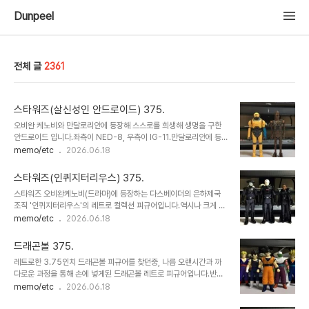
Dunpeel
전체 글
2361
스타워즈(살신성인 안드로이드) 375.
오비완 케노비와 만달로리안에 등장해 스스로를 희생해 생명을 구한
안드로이드 입니다.좌측이 NED-8, 우측이 IG-11.만달로리안에 등
장하는 IG-11 의 경우, 제국의 역습에서 같은 IG 시리즈인 IG-88이
memo/etc
2026.06.18
잠깐 등장합니다.처음엔 탄창벨트만 다른 색놀이 제품인가 했는데, 두
제품을 꺼내어 비교하니 몸통과 다리등 전반적인 디테일에 차이가 많
스타워즈(인퀴지터리우스) 375.
았습니다.
스타워즈 오비완케노비(드라마)에 등장하는 다스베이더의 은하제국
조직 '인퀴지터리우스'의 레트로 컬렉션 피규어입니다.역시나 크게 구
매할 생각은 없었는데, 오비완 케노비 시리즈 피규어가 아마존에서 연
memo/etc
2026.06.18
말 세일을 해서 구매해봤습니다.구매하고 보니 우주강도단과 같은 어
두운 포스를 뿜뿜하는 것이 나름 매력적입니다.^^
드래곤볼 375.
레트로한 3.75인치 드래곤볼 피규어를 찾던중, 나름 오랜시간과 까
다로운 과정을 통해 손에 넣게된 드래곤볼 레트로 피규어입니다.반다
이 정품으로 박스로 구매했지만, 이 제품의 정확한 명칭을 모르겠습니
memo/etc
2026.06.18
다.인터넷상에 검색하면 영어, 스페인어 등으로 박스포장이 되어 있습