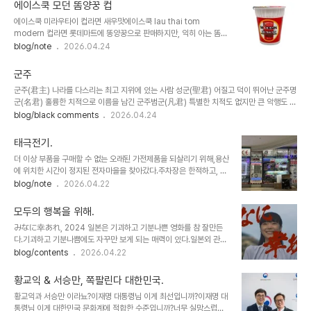
유라멘은 만족스럽다. * 개인적으로 맛보고 만족스러웠던 라면에 대한
입니다.신 맛 때문인지 살짝 신김치로 만..
에이스쿡 모던 똠양꿍 컵
리뷰만 작성하고 있습니다.
에이스쿡 미라우타이 컵라면 새우맛에이스쿡 lau thai tom
modern 컵라면 롯데마트에 똥양꿍으로 판매하지만, 익히 아는 똠양
꿍은 아니다.그렇다고 똥양꿍이 아니라고 할 수도 없는 맛이다.뭔가 똥
blog/note
2026.04.24
양꿍의 평양냉면 버전이다.개인적으로 슴슴한 것을 좋아하기에 마음
에 들었다.은은한 똥양꿍의 맛, 따듯한 육수처럼 마시기 좋고 뒤끝이
군주
깔끔하다.
군주(君主) 나라를 다스리는 최고 지위에 있는 사람 성군(聖君) 어질고 덕이 뛰어난 군주명
군(名君) 훌륭한 치적으로 이름을 남긴 군주범군(凡君) 특별한 치적도 없지만 큰 악행도 없
는 평범한 군주혼군(昏君) 어리석고 무능한 군주암군(暗君) 사리에 어둡고 어리석어 국정
blog/black comments
2026.04.24
을 올바르게 이끌지 못하는 군주폭군(暴君) 힘이나 권력으로 억누르며 사납고 악한 짓을 일
삼는 군주망군(亡君) 나라를 망하게 한 군주
태극전기.
더 이상 부품을 구매할 수 없는 오래된 가전제품을 되살리기 위해,용산
에 위치한 시간이 정지된 전자마을을 찾아갔다.주차장은 한적하고, 매
장은 한가하다.전자마을 지하엔 잊혀진 기술을 알고 있는 잊혀진 전문
blog/note
2026.04.22
가들이 모여있다. 한 시대를 주도했던 기술자들이 노인이 되어 고요한
지하에 불빛을 밝히고 있다.10년이 지나 필요에 의해 이곳을 다시 찾
모두의 행복을 위해.
았을 때,남겨진 불빛은 존재할까? 찾아올 이유는 존재할까? 찾아올 사
みなに幸あれ, 2024 일본은 기괴하고 기분나쁜 영화를 참 잘만든
람은 존재할까?지금이 그립다.
다.기괴하고 기분나쁨에도 자꾸만 보게 되는 매력이 있다.일본외 관객
에겐 매우 신선하지만, 일본에선 매우 뻔한 영화다.기묘한 긴장감의 연
blog/contents
2026.04.22
속 끝에 불쾌한 결말이지만, 의미를 남긴다. 보지마라.
황교익 & 서승만, 쪽팔린다 대한민국.
황교익과 서승만 이라뇨?이재명 대통령님 이게 최선입니까?이재명 대
통령님 이게 대한민국 문화계에 적합한 수준입니까?너무 실망스럽네