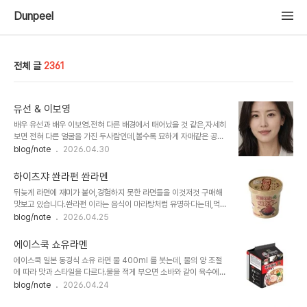
Dunpeel
전체 글
2361
유선 & 이보영
배우 유선과 배우 이보영.전혀 다른 배경에서 태어났을 것 같은,자세히
보면 전혀 다른 얼굴을 가진 두사람인데,볼수록 묘하게 자매같은 공통
이미지가 큰 두 여배우.
blog/note
2026.04.30
하이츠쟈 쏸라펀 쏸라멘
뒤늦게 라면에 재미가 붙어,경험하지 못한 라면들을 이것저것 구매해
맛보고 있습니다.쏸라펀 이라는 음식이 마라탕처럼 유명하다는데,먹
어보지 못해 본래의 맛과는 비교할 수 없습니다. 크기는 한국의 일반
blog/note
2026.04.25
사발면 크기입니다.일단 첫인상은 많이 귀찮다입니다.물 붓기 전까지
뜯어야 할 것들이 너무 많아서 번거롭습니다.컵라면이라는 것이 간편
에이스쿡 쇼유라멘
함인데, 이 제품은 전혀 편하지 않습니다.겉포장, 면, 여러개의 스프..
에이스쿡 일본 동경식 쇼유 라면 물 400ml 를 붓는데, 물의 양 조절
뜯어야 할 것들이 많습니다. 4분간 기다린후 뚜껑을 열면, 뭔가 시큼
에 따라 맛과 스타일을 다르다.물을 적게 부으면 소바와 같이 육수에
한 천하장사 소시지의 향이 올라옵니다.중국이나 동남아 음식은 향과
면을 적셔먹는 듯한 느낌이다.후첨 스프를 부으면 살짝 다방의 커피가
blog/note
2026.04.24
맛이 다른 경우가 많은데,이 제품은 처음 맡은 향이 곧 맛입니다.고기
루 향이 올라온다.같은 회사의 돈코츠라멘에 꽤나 실망스러웠는데, 쇼
대신 청하장사 소시지를 넣고 끓인 육개장에 식초를 넣은 것 같은 느낌